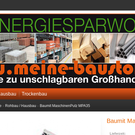
Hausbau
Trockenbau
e
Rohbau / Hausbau
Baumit MaschinenPutz MPA35
»
»
Baumit M
Lieferzeit: