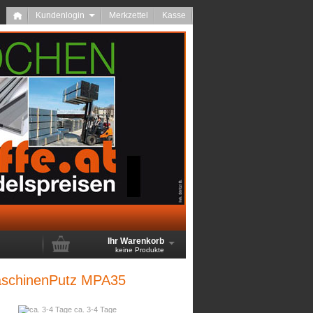
Kundenlogin
Merkzettel
Kasse
Ihr Warenkorb
keine Produkte
aschinenPutz MPA35
ca. 3-4 Tage