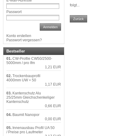
E-Mail-Adresse
folgt...
Passwort
Zurück
Anmelden
Konto erstellen
Passwort vergessen?
Bestseller
01.
CW-Profile CW50/2500-
5000mm / pro lfm
1,21 EUR
02.
Trockenbauprofil
4000mm UW = 50
1,17 EUR
03.
Kantenschutz Alu
25/25mm Gleichschenkeliger
Kantenschutz
0,66 EUR
04.
Baumit Nanopor
0,00 EUR
05.
Innenausbau Profil UA 50
/ Preise pro Laufmeter