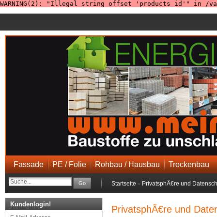
WARNING(2): "Illegal string offset 'products_id'" in /va
Fassade
PE / Folie
Rohbau / Hausbau
Trockenbau
Go
Startseite
PrivatsphÃ€re und Datensch
»
Kundenlogin!
PrivatsphÃ€re und Date